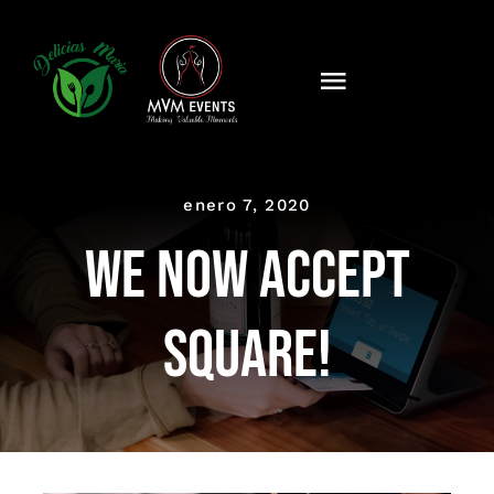
Saltar
al
contenido
Toggle
Navigation
Mon Histoire
enero 7, 2020
Activités
We now accept
Événements
Square!
Temoignages
Contact