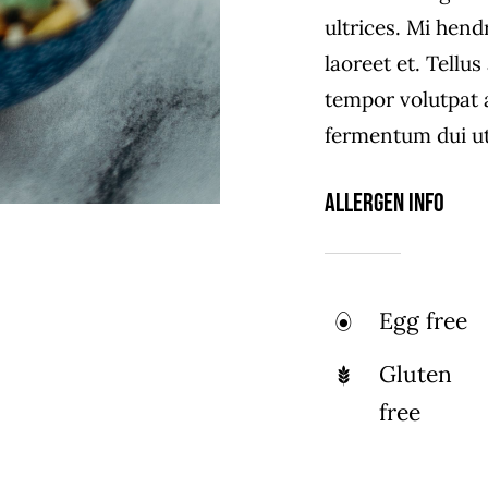
ultrices. Mi hend
laoreet et. Tellu
tempor volutpat
fermentum dui ut 
Allergen Info
Egg free
Gluten
free