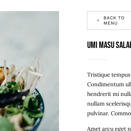
BACK TO
MENU
Umi Masu Sala
Tristique tempu
Condimentum ull
hendrerit mi null
nullam scelerisq
pulvinar. Commo
Amet arcu eget n