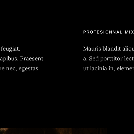
PROFESIONNAL MI
feugiat.
Mauris blandit aliqu
dapibus. Praesent
a. Sed porttitor lec
ue nec, egestas
ut lacinia in, elem