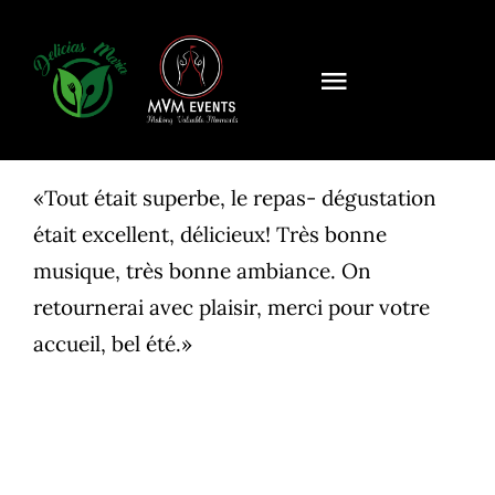
Saltar
al
contenido
Toggle
Navigation
Mon Histoire
«Tout était superbe, le repas- dégustation
Activités
était excellent, délicieux! Très bonne
musique, très bonne ambiance. On
Événements
retournerai avec plaisir, merci pour votre
Temoignages
accueil, bel été.»
Contact